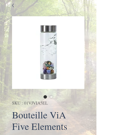
SKU : 01VJVIA5EL
Bouteille ViA
Five Elements