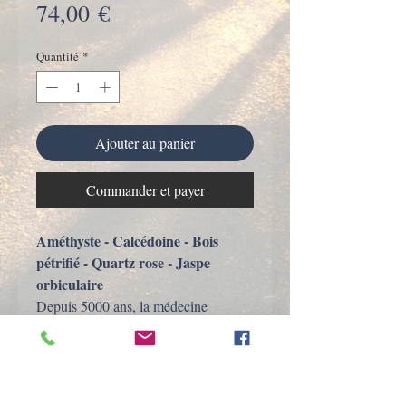
Prix
74,00 €
Quantité
*
Ajouter au panier
Commander et payer
Améthyste - Calcédoine - Bois
pétrifié - Quartz rose - Jaspe
orbiculaire
Depuis 5000 ans, la médecine
traditionnelle chinoise décrit la vie
comme un changement permanent.
Elle considère que la santé est liée à
l’équilibre de cinq éléments : le bois,