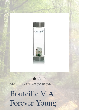
SKU : 01VJVIAAQAVRQBK
Bouteille ViA
Forever Young