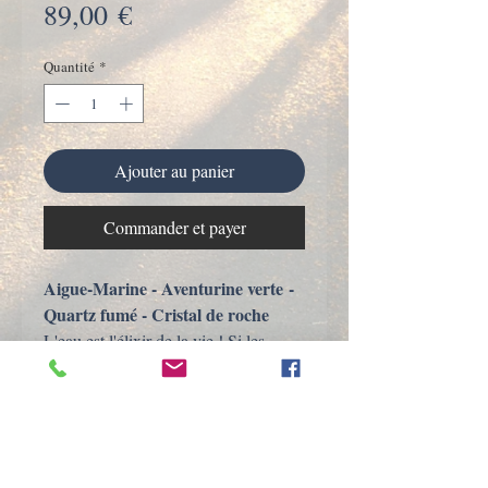
Prix
89,00 €
Quantité
*
Ajouter au panier
Commander et payer
Aigue-Marine - Aventurine verte -
Quartz fumé - Cristal de roche
L'eau est l'élixir de la vie ! Si les
pratiques personnelles de
désintoxication sont importantes pour
vous en ces temps mouvementés, le
mélange Forever Young offre une
dimension supplémentaire en