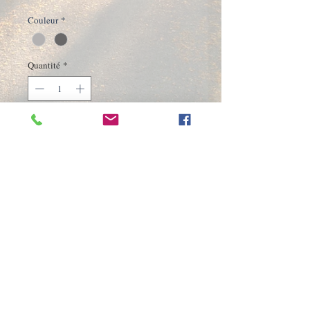
Couleur
*
Quantité
*
Ajouter au panier
Commander et payer
Cette housse en laine feutrée est
l'accessoire idéal pour protéger votre
bouteille contre les rayures. Cousue et
ajustée, elle a un aspect naturel et
rustique. Vous emportez votre
bouteille partout en parfaite sécurité.