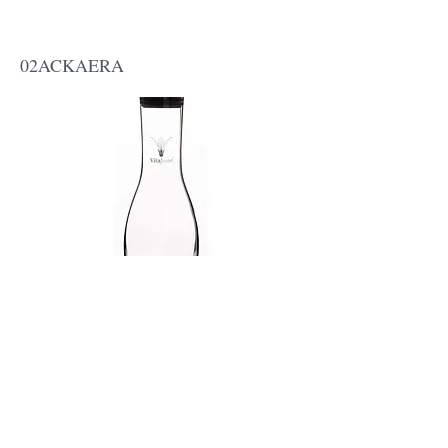
Carafe Era (1,3l)
02ACKAERA