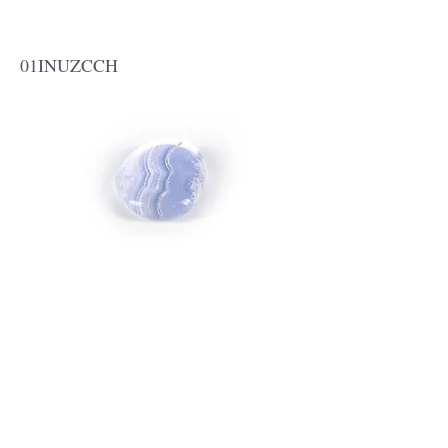
INU! Crystal - Gémeaux
01INUZCCH