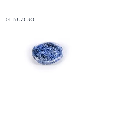
INU! Crystal - Sagittaire
01INUZCSO