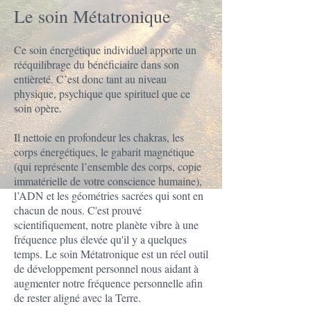
Le soin Métatronique
Ce soin énergétique individuel apporte un
rééquilibrage du bénéficiaire dans son
entièreté. C’est donc tant au niveau
physique, psychique que spirituel que ce
soin opère.
Il nettoie en profondeur les chakras, les
corps énergétiques, le gabarit magnétique
(qui représente l’ensemble des corps, copie
immatérielle de votre conscience humaine),
l’ADN et les géométries sacrées qui sont en
chacun de nous. C'est prouvé
scientifiquement, notre planète vibre à une
fréquence plus élevée qu'il y a quelques
temps. Le soin Métatronique est un réel outil
de développement personnel nous aidant à
augmenter notre fréquence personnelle afin
de rester aligné avec la Terre.